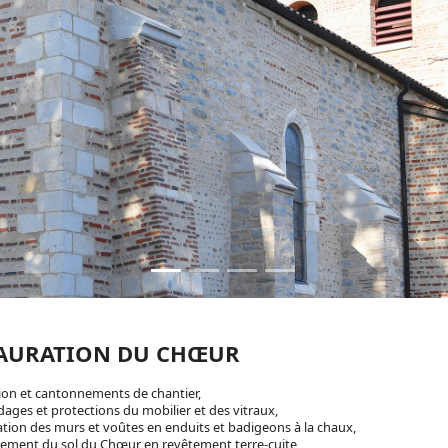
TAURATION DU CHŒUR
ation et cantonnements de chantier,
dages et protections du mobilier et des vitraux,
ation des murs et voûtes en enduits et badigeons à la chaux,
ement du sol du Chœur en revêtement terre-cuite